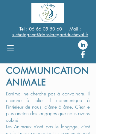
Tel :
06 66 05 50 60
Mail :
s.chatagnon@dansleregardducheval.fr
COMMUNICATION
ANIMALE
L’animal ne cherche pas à convaincre, il
cherche à relier. Il communique à
l’intérieur de nous, d’âme à âme. C’est le
plus ancien des langages que nous avons
oublié.
Les Animaux n’ont pas le langage, c’est
un fait mais pour autant ils communiquent